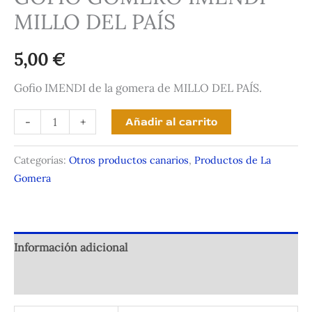
MILLO DEL PAÍS
5,00
€
Gofio IMENDI de la gomera de MILLO DEL PAÍS.
GOFIO
-
+
Añadir al carrito
GOMERO
IMENDI
Categorías:
Otros productos canarios
,
Productos de La
MILLO
Gomera
DEL
PAÍS
cantidad
Información adicional
Valoraciones (0)