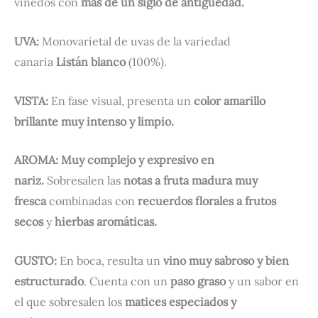
viñedos con
más de un siglo de antigüedad
.
UVA:
Monovarietal de uvas de la variedad
canaria
Listán blanco
(100%).
VISTA:
En fase visual, presenta un
color amarillo
brillante muy intenso y limpio.
AROMA: Muy complejo y expresivo en
nariz.
Sobresalen las
notas a fruta madura muy
fresca
combinadas con
recuerdos florales a frutos
secos
y
hierbas aromáticas.
GUSTO:
En boca, resulta un
vino muy sabroso y bien
estructurado
. Cuenta con un
paso graso
y un sabor en
el que sobresalen los
matices especiados y